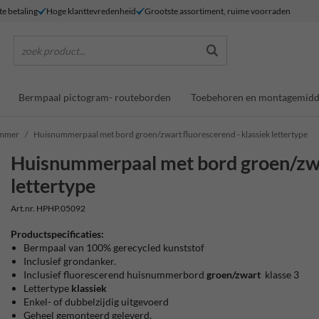
te betaling
Hoge klanttevredenheid
Grootste assortiment, ruime voorraden
zoek product...
Bermpaal pictogram- routeborden
Toebehoren en montagemidd
ummer
Huisnummerpaal met bord groen/zwart fluorescerend - klassiek lettertype
Huisnummerpaal met bord groen/zwar
lettertype
Art.nr. HPHP.05092
Productspecificaties:
Bermpaal van 100% gerecycled kunststof
Inclusief grondanker.
Inclusief fluorescerend huisnummerbord
groen/zwart
klasse 3
Lettertype
klassiek
Enkel- of dubbelzijdig uitgevoerd
Geheel gemonteerd geleverd.