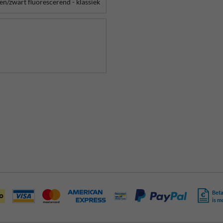
Beta
is m