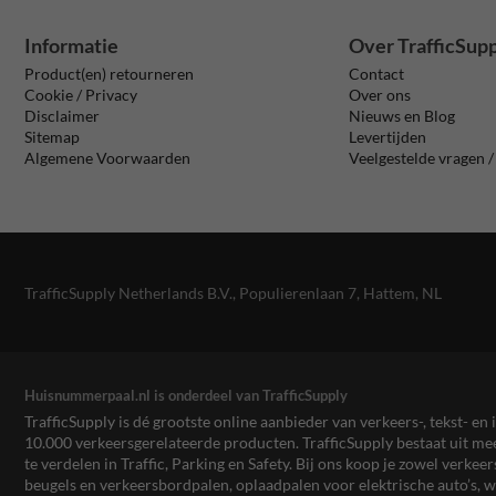
Informatie
Over TrafficSup
Product(en) retourneren
Contact
Cookie / Privacy
Over ons
Disclaimer
Nieuws en Blog
Sitemap
Levertijden
Algemene Voorwaarden
Veelgestelde vragen 
TrafficSupply Netherlands B.V.,
Populierenlaan 7
,
Hattem, NL
Huisnummerpaal.nl is onderdeel van TrafficSupply
TrafficSupply is dé grootste online aanbieder van verkeers-, tekst- 
10.000 verkeersgerelateerde producten. TrafficSupply bestaat uit 
te verdelen in Traffic, Parking en Safety. Bij ons koop je zowel verk
beugels en verkeersbordpalen, oplaadpalen voor elektrische auto’s