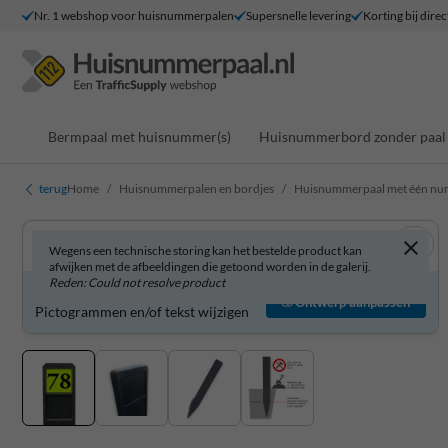
Nr. 1 webshop voor huisnummerpalen
Supersnelle levering
Korting bij direc
Bermpaal met huisnummer(s)
Huisnummerbord zonder paal
terug
Home
Huisnummerpalen en bordjes
Huisnummerpaal met één n
Wegens een technische storing kan het bestelde product kan
afwijken met de afbeeldingen die getoond worden in de galerij.
Reden: Could not resolve product
Product zelf aanpassen?
Ontwerp aanpassen
Pictogrammen en/of tekst wijzigen