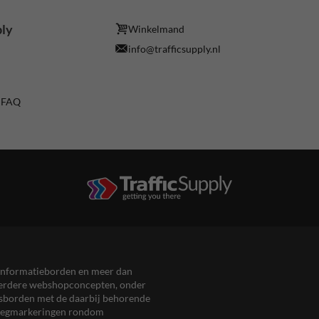
ply
Winkelmand
info@trafficsupply.nl
/ FAQ
en informatieborden en meer dan
meerdere webshopconcepten, onder
eersborden met de daarbij behorende
, wegmarkeringen rondom