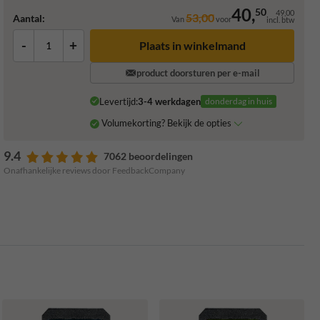
40,
50
49,00
53,00
Aantal:
Van
voor
incl. btw
-
+
Plaats in winkelmand
product doorsturen per e-mail
Levertijd:
3-4 werkdagen
donderdag in huis
Volumekorting? Bekijk de opties
9.4
7062 beoordelingen
Onafhankelijke reviews door FeedbackCompany