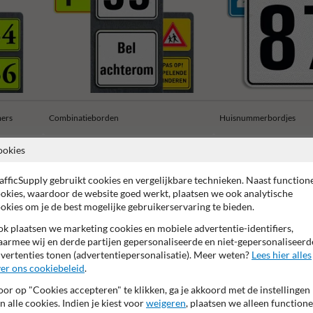
ers
Combinatieborden
Huisnummerbordjes
ookies
afficSupply gebruikt cookies en vergelijkbare technieken. Naast function
okies, waardoor de website goed werkt, plaatsen we ook analytische
okies om je de best mogelijke gebruikerservaring te bieden.
 garantie op reflecterende folie
Anti-graffiti laminaat
99% H
k plaatsen we marketing cookies en mobiele advertentie-identifiers,
armee wij en derde partijen gepersonaliseerde en niet-gepersonaliseerd
vertenties tonen (advertentiepersonalisatie). Meer weten?
Lees hier alles
er ons cookiebeleid
.
or op "Cookies accepteren" te klikken, ga je akkoord met de instellingen
n alle cookies. Indien je kiest voor
weigeren
, plaatsen we alleen functione