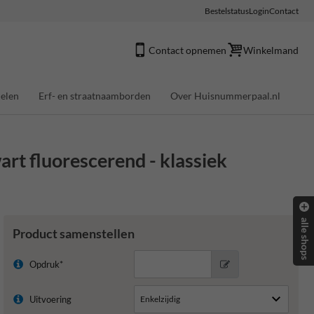
Bestelstatus
Login
Contact
Contact opnemen
Winkelmand
elen
Erf- en straatnaamborden
Over Huisnummerpaal.nl
t fluorescerend - klassiek
alle shops
Product samenstellen
Opdruk*
Uitvoering