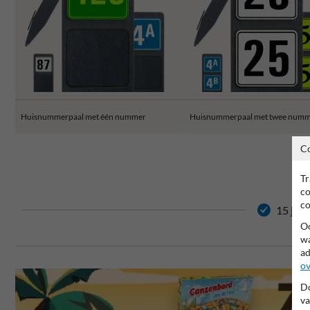
Huisnummerpaal met één nummer
Huisnummerpaal met twee numm
C
Tr
co
co
15 jaar
Oo
wa
ad
ov
Do
va