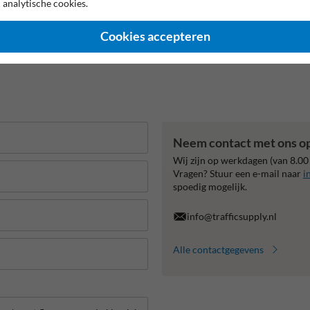
 analytische cookies.
Cookies accepteren
Neem contact met ons o
Wij zijn op werkdagen (van 8.00
Vragen? Stuur een e-mail naar
i
spoedig mogelijk.
info@trafficsupply.nl
Alle contactgegevens