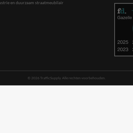
ustrie en duurzaam straatmeubilair
© 2026 TrafficSupply. Alle rechten voorbehouden.