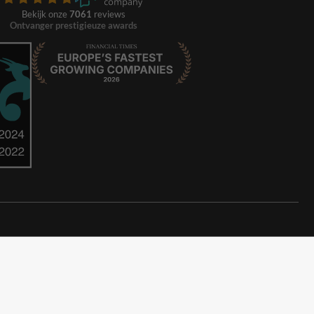
Bekijk onze
7061
reviews
Ontvanger prestigieuze awards