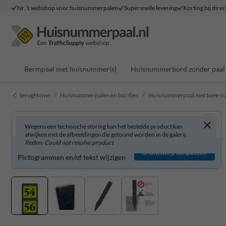
Nr. 1 webshop voor huisnummerpalen
Supersnelle levering
Korting bij direc
Bermpaal met huisnummer(s)
Huisnummerbord zonder paal
terug
Home
Huisnummerpalen en bordjes
Huisnummerpaal met twee 
Wegens een technische storing kan het bestelde product kan
afwijken met de afbeeldingen die getoond worden in de galerij.
Reden: Could not resolve product
Product zelf aanpassen?
Ontwerp aanpassen
Pictogrammen en/of tekst wijzigen