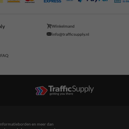
is m
ply
Winkelmand
info@trafficsupply.nl
/ FAQ
en informatieborden en meer dan