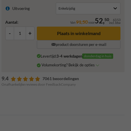
Uitvoering
52,
50
63,53
91,50
Aantal:
Van
voor
incl. btw
-
+
Plaats in winkelmand
product doorsturen per e-mail
Levertijd:
3-4 werkdagen
donderdag in huis
Volumekorting? Bekijk de opties
9.4
7061 beoordelingen
Onafhankelijke reviews door FeedbackCompany