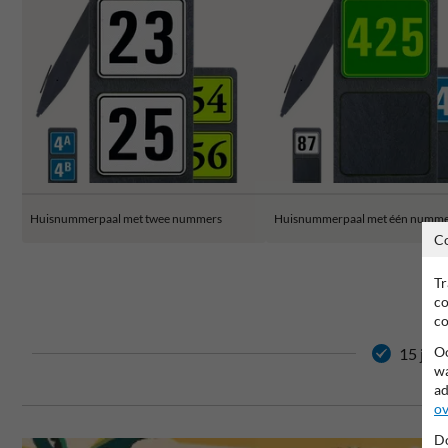
Huisnummerpaal met twee nummers
Huisnummerpaal met één numm
C
Tr
co
co
Oo
15 jaar
wa
ad
ov
Do