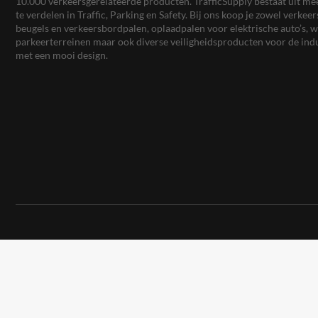
10.000 verkeersgerelateerde producten. TrafficSupply bestaat uit 
te verdelen in Traffic, Parking en Safety. Bij ons koop je zowel verk
beugels en verkeersbordpalen, oplaadpalen voor elektrische auto’s
parkeerterreinen maar ook diverse veiligheidsproducten voor de ind
met een mooi design.