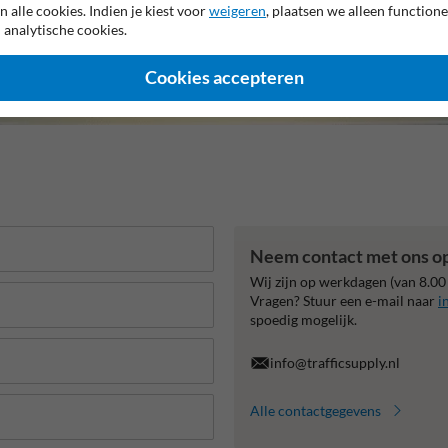
n alle cookies. Indien je kiest voor
weigeren
, plaatsen we alleen functione
 analytische cookies.
Cookies accepteren
Neem contact met ons o
Wij zijn op werkdagen (van 8.00
Vragen? Stuur een e-mail naar
i
spoedig mogelijk.
info@trafficsupply.nl
Alle contactgegevens