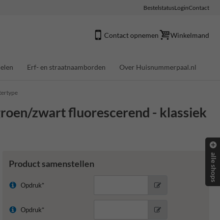
Bestelstatus
Login
Contact
Contact opnemen
Winkelmand
elen
Erf- en straatnaamborden
Over Huisnummerpaal.nl
tertype
oen/zwart fluorescerend - klassiek
alle shops
Product samenstellen
Opdruk*
Opdruk*