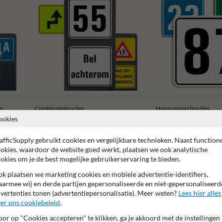
er
Combinatieborden
Huisnummerbordjes
ookies
afficSupply gebruikt cookies en vergelijkbare technieken. Naast function
okies, waardoor de website goed werkt, plaatsen we ook analytische
okies om je de best mogelijke gebruikerservaring te bieden.
k plaatsen we marketing cookies en mobiele advertentie-identifiers,
 garantie op reflecterende folie
Anti-graffiti laminaat
99% H
armee wij en derde partijen gepersonaliseerde en niet-gepersonaliseerd
vertenties tonen (advertentiepersonalisatie). Meer weten?
Lees hier alles
er ons cookiebeleid
.
or op "Cookies accepteren" te klikken, ga je akkoord met de instellingen