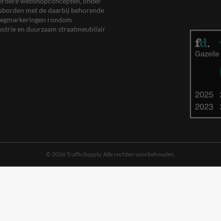
meerdere webshopconcepten, onder
eersborden met de daarbij behorende
, wegmarkeringen rondom
ustrie en duurzaam straatmeubilair
© 2026 TrafficSupply. Alle rechten voorbehouden.