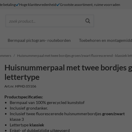
te betaling
Hoge klanttevredenheid
Grootste assortiment, ruime voorraden
zoek product...
Bermpaal pictogram- routeborden
Toebehoren en montagemidd
nummers
Huisnummerpaal met twee bordjes groen/zwart fluorescerend - klassiek let
Huisnummerpaal met twee bordjes gr
lettertype
Art.nr. HPHD.05106
Productspecificaties:
Bermpaal van 100% gerecycled kunststof
Inclusief grondanker.
Inclusief twee fluorescerende huisnummerbordjes
groen/zwart
klasse 3
Lettertype
klassiek
Enkel- of dubbelzijdig uitgevoerd