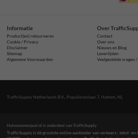
Informatie
Over TrafficSup
Product(en) retourneren
Contact
Cookie / Privacy
Over ons
Disclaimer
Nieuws en Blog
Sitemap
Levertijden
Algemene Voorwaarden
Veelgestelde vragen 
TrafficSupply Netherlands B.V.,
Populierenlaan 7
,
Hattem, NL
Huisnummerpaal.nl is onderdeel van TrafficSupply
TrafficSupply is dé grootste online aanbieder van verkeers-, tekst- 