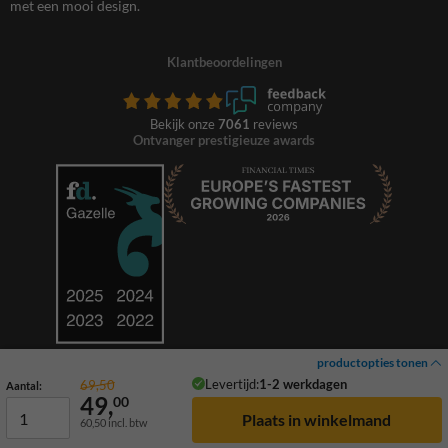
met een mooi design.
Klantbeoordelingen
Bekijk onze
7061
reviews
Ontvanger prestigieuze awards
productopties tonen
Levertijd:
1-2 werkdagen
69,50
Aantal:
49,
00
60,50
incl. btw
© 2026 TrafficSupply. Alle rechten voorbehouden.