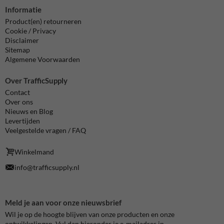
Informatie
Product(en) retourneren
Cookie / Privacy
Disclaimer
Sitemap
Algemene Voorwaarden
Over TrafficSupply
Contact
Over ons
Nieuws en Blog
Levertijden
Veelgestelde vragen / FAQ
Winkelmand
info@trafficsupply.nl
Meld je aan voor onze nieuwsbrief
Wil je op de hoogte blijven van onze producten en onze
ontwikkelingen. Vul dan hieronder je e-mailadres in.