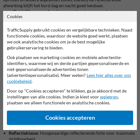
afwerking blijft het bord dag en nacht goed leesbaar.
✅
Duidelijke waarschuwing
– voorkomt ongewenste toegang en
Cookies
misverstanden.
✅
Reflecterend oppervlak
– optimale zichtbaarheid bij alle
weersomstandigheden.
TrafficSupply gebruikt cookies en vergelijkbare technieken. Naast
✅
Duurzaam materiaal
– gemaakt van weerbestendig aluminium
functionele cookies, waardoor de website goed werkt, plaatsen
voor langdurig gebruik.
we ook analytische cookies om je de best mogelijke
✅
Eenvoudige montage
– geschikt voor bevestiging op palen,
gebruikerservaring te bieden.
hekken of muren.
Ook plaatsen we marketing cookies en mobiele advertentie-
identifiers, waarmee wij en derde partijen gepersonaliseerde en
Waar gebruik je dit verkeersbord geen doorgang?
niet-gepersonaliseerde advertenties tonen
Dit bord is perfect voor eigen terrein, bedrijventerreinen,
(advertentiepersonalisatie). Meer weten?
Lees hier alles over ons
parkeerplaatsen en privéwegen. Het zorgt voor een duidelijke
cookiebeleid
.
afbakening en verhoogt de veiligheid. Zoek je een bord met een
expliciete verboden toegang melding? Bekijk dan ons
bord Terrein
Door op "Cookies accepteren" te klikken, ga je akkoord met de
Niet Betreden – Verboden Toegang
of ontdek onze volledige collectie
instellingen van alle cookies. Indien je kiest voor
weigeren
,
eigen terrein borden
.
plaatsen we alleen functionele en analytische cookies.
Specificaties:
Cookies accepteren
Materiaal:
Weerbestendig aluminium
Afmetingen:
Geschikt voor verschillende terreinafbakeningen
Reflectieklasse:
Hoogwaardige reflecterende folie voor maximale
zichtbaarheid