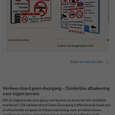
Verbodsborden
Verbo
Entree- en toegangsborden
Eigen terrein borden
Verkeersbord geen doorgang – Duidelijke afbakening
voor eigen terrein
Wil je ongewenste doorgang voorkomen en jouw terrein duidelijk
markeren? Dit
verkeersbord Geen Doorgang (reflecterend)
biedt een
professionele en goed zichtbare oplossing voor privéterreinen,
opritten en andere afgesloten zones. Dankzij de reflecterende