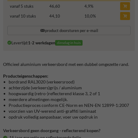
vanaf 5 stuks
46,60
4,9
%
vanaf 10 stuks
44,10
10,0
%
product doorsturen per e-mail
Levertijd:
1-2 werkdagen
dinsdag in huis
Officieel aluminium verkeersbord met een dubbel omgezette rand.
Producteigenschappen:
bordrand RAL3020 (verkeersrood)
achterzijde (verkeers)grijs / aluminium
hoogwaardig (retro-)reflecterend klasse 3, 2 of 1
meerdere afmetingen mogelijk.
Productieproces conform CE-Norm en NEN-EN 12899-1:2007
voorzien van UV-werend anti-graffiti laminaat
opdruk volledig aanpasbaar, voer uw opdruk in
Verkeersbord geen doorgang - reflecterend kopen?
15 jaar garantie op reflecterende folie